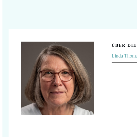
ÜBER DI
Linda Thom
Share
0
Share
0
Share
0