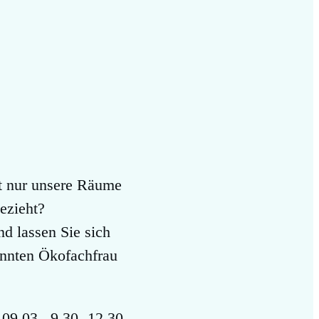
cht nur unsere Räume
ezieht?
d lassen Sie sich
annten Ökofachfrau
09.03., 9.30 -12.30