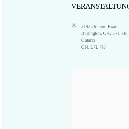
VERANSTALTUN
2193 Orchard Road,
Burlington, ON, L7L 7J8,
Ontario
ON, L7L 7J8